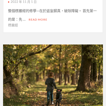
2022 年 11 月 1 日
整個楞嚴經的修學—在於返妄歸真，破除障礙。 首先第一
的是：先 …
READ MORE
楞嚴經