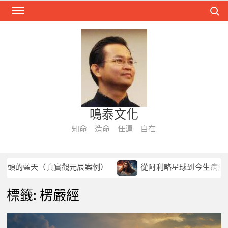
Skip
Search
to
content
鳴泰文化
知命 造命 任運 自在
天（真實觀元辰案例）
從阿利略星球到今生病痛： 催眠中
標籤:
楞嚴經