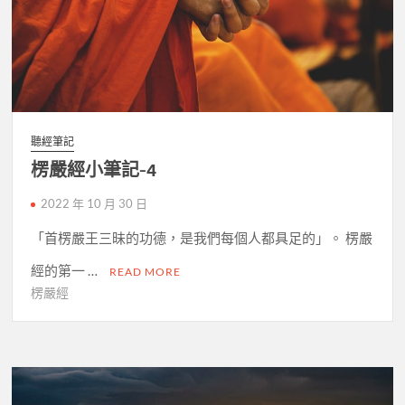
聽經筆記
楞嚴經小筆記-4
2022 年 10 月 30 日
「首楞嚴王三昧的功德，是我們每個人都具足的」。 楞嚴
經的第一 …
READ MORE
楞嚴經