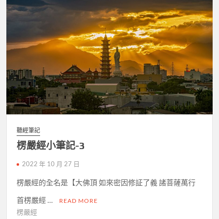
聽經筆記
楞嚴經小筆記-3
2022 年 10 月 27 日
楞嚴經的全名是【大佛頂 如來密因修証了義 諸菩薩萬行
首楞嚴經 …
READ MORE
楞嚴經