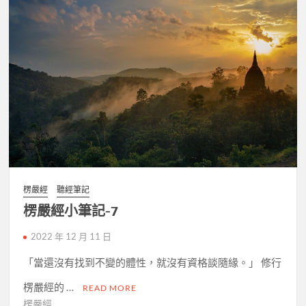
楞嚴經
聽經筆記
楞嚴經小筆記-7
2022 年 12 月 11 日
「當還沒有找到不變的體性，就沒有資格談隨緣。」 修行
楞嚴經的 …
READ MORE
楞嚴經