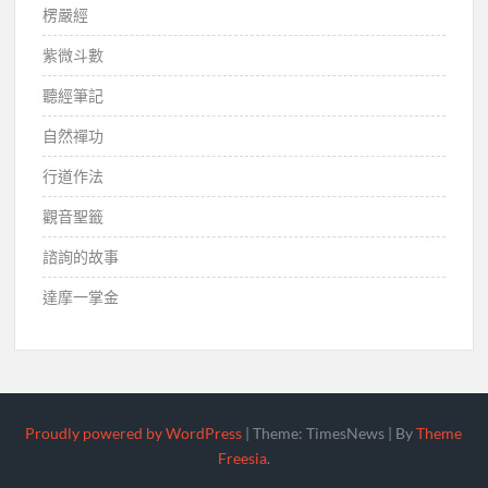
楞嚴經
紫微斗數
聽經筆記
自然禪功
行道作法
觀音聖籤
諮詢的故事
達摩一掌金
Proudly powered by WordPress
|
Theme: TimesNews
|
By
Theme
Freesia
.