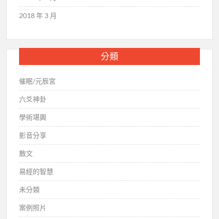
2018 年 3 月
分類
催眠/元辰宮
六爻神卦
學術堪輿
影音分享
散文
易經的智慧
未分類
案例照片