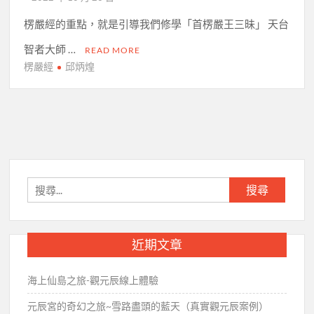
楞嚴經的重點，就是引導我們修學「首楞嚴王三昧」 天台
智者大師 …
READ MORE
楞嚴經
邱炳煌
搜
尋
關
鍵
近期文章
字:
海上仙島之旅-觀元辰線上體驗
元辰宮的奇幻之旅~雪路盡頭的藍天（真實觀元辰案例）