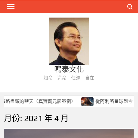
Skip
Search
to
content
鳴泰文化
知命 造命 任運 自在
路盡頭的藍天（真實觀元辰案例）
從阿利略星球到今生病痛
月份:
2021 年 4 月