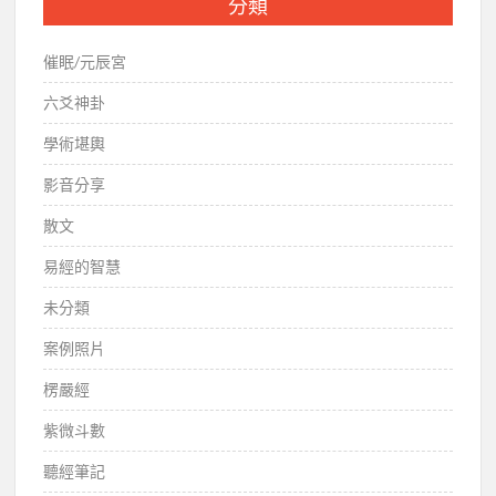
分類
催眠/元辰宮
六爻神卦
學術堪輿
影音分享
散文
易經的智慧
未分類
案例照片
楞嚴經
紫微斗數
聽經筆記