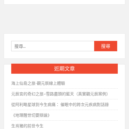
搜
尋
關
鍵
近期文章
字:
海上仙島之旅-觀元辰線上體驗
元辰宮的奇幻之旅~雪路盡頭的藍天（真實觀元辰案例）
從阿利略星球到今生病痛： 催眠中的跨次元疾病對話錄
《地理醒世切要辯論》
生肖豬的前世今生