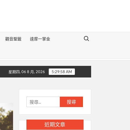
Search for:
觀音聖籤
達摩一掌金
《地理醒世切要辯論》
生肖豬的前世今生
生肖狗的前世今生
星期四, 06 8 月, 2026
5:29:59 AM
搜
尋
關
鍵
近期文章
字: