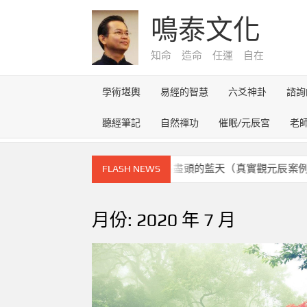
Skip
鳴泰文化
to
content
知命 造命 任運 自在
學術堪輿
易經的智慧
六爻神卦
諮詢
聽經筆記
自然禪功
催眠/元辰宮
老
元辰宮的奇幻之旅~雪路盡頭的藍天（真實觀元辰案例）
FLASH NEWS
月份:
2020 年 7 月