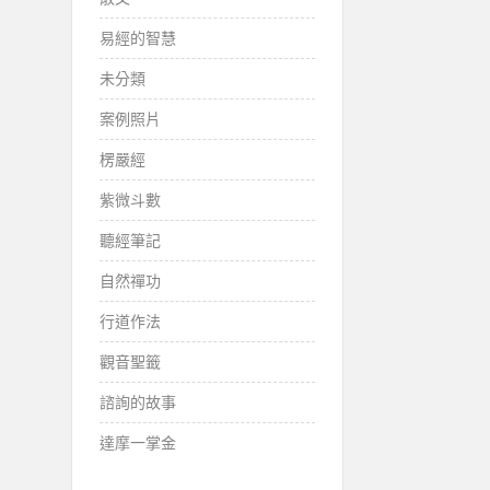
易經的智慧
未分類
案例照片
楞嚴經
紫微斗數
聽經筆記
自然禪功
行道作法
觀音聖籤
諮詢的故事
達摩一掌金