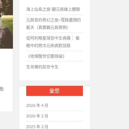
海上仙島之旅-觀元辰線上體驗
元辰宮的奇幻之旅~雪路盡頭的
藍天（真實觀元辰案例）
從阿利略星球到今生病痛： 催
眠中的跨次元疾病對話錄
《地理醒世切要辯論》
生肖豬的前世今生
些
彙整
2026 年 4 月
2026 年 2 月
2025 年 3 月