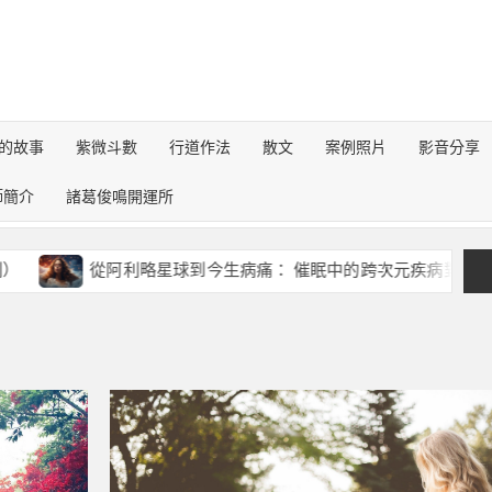
的故事
紫微斗數
行道作法
散文
案例照片
影音分享
師簡介
諸葛俊鳴開運所
從阿利略星球到今生病痛： 催眠中的跨次元疾病對話錄