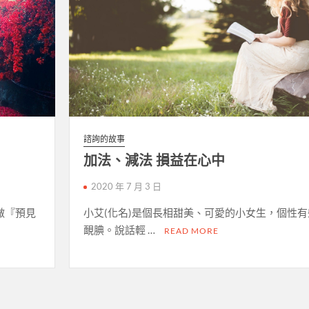
諮詢的故事
加法、減法 損益在心中
2020 年 7 月 3 日
做『預見
小艾(化名)是個長相甜美、可愛的小女生，個性有
靦腆。說話輕 …
READ MORE