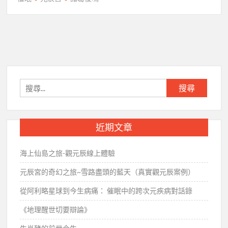
搜
尋
關
鍵
近期文章
字:
海上仙島之旅-觀元辰線上體驗
元辰宮的奇幻之旅~雪路盡頭的藍天（真實觀元辰案例）
從阿利略星球到今生病痛： 催眠中的跨次元疾病對話錄
《地理醒世切要辯論》