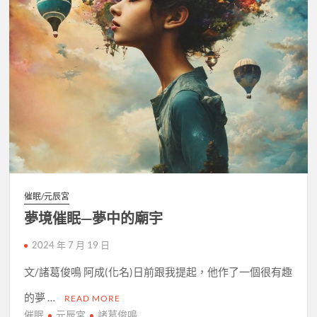
催眠/元辰宮
夢境催眠—夢中的廟宇
2024 年 7 月 19 日
文/諸葛俊鳴 阿成(化名)日前跟我提起，他作了一個很有趣
的夢 …
READ MORE
催眠
元辰宮
諸葛俊鳴