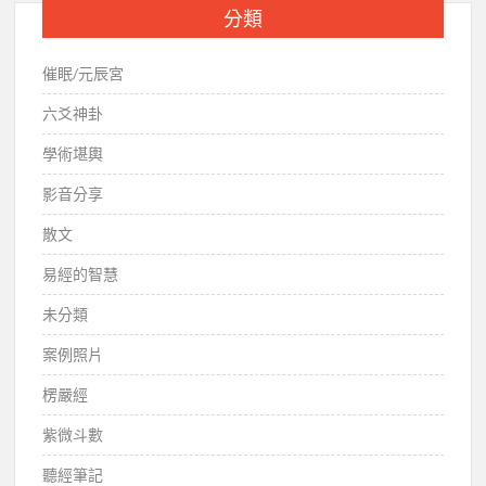
分類
催眠/元辰宮
六爻神卦
學術堪輿
影音分享
散文
易經的智慧
未分類
案例照片
楞嚴經
紫微斗數
聽經筆記