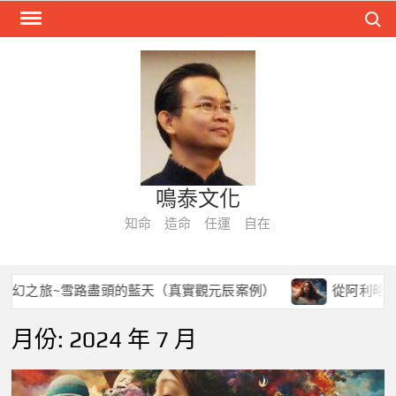
Skip
Search
to
content
鳴泰文化
知命 造命 任運 自在
之旅~雪路盡頭的藍天（真實觀元辰案例）
從阿利略星球
月份:
2024 年 7 月