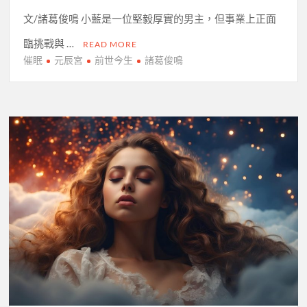
文/諸葛俊鳴 小藍是一位堅毅厚實的男主，但事業上正面
臨挑戰與 …
READ MORE
催眠
元辰宮
前世今生
諸葛俊鳴