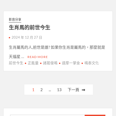
影音分享
生肖馬的前世今生
2024 年 12 月 27 日
生肖屬馬的人,前世是誰? 如果你生肖是屬馬的，那麼就是
天福星 …
READ MORE
前世今生
正能量
諸葛俊鳴
達摩一掌金
鳴泰文化
文
1
2
...
13
下一頁
章
分
頁