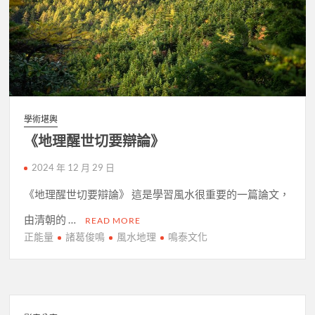
學術堪輿
《地理醒世切要辯論》
2024 年 12 月 29 日
《地理醒世切要辯論》 這是學習風水很重要的一篇論文，
由清朝的 …
READ MORE
正能量
諸葛俊鳴
風水地理
鳴泰文化