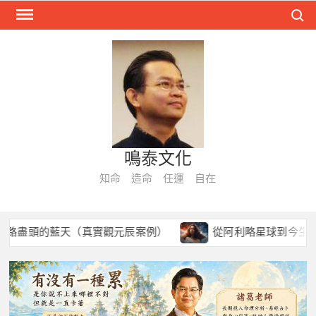
Skip
Search
to
content
鳴泰文化
知命 造命 任運 自在
的藍天（真實觀元辰案例）
從阿利略星球到今生病痛： 催