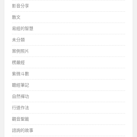
影音分享
散文
易經的智慧
未分類
案例照片
楞嚴經
紫微斗數
聽經筆記
自然禪功
行道作法
觀音聖籤
諮詢的故事