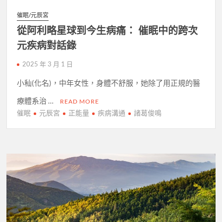
催眠/元辰宮
從阿利略星球到今生病痛： 催眠中的跨次
元疾病對話錄
2025 年 3 月 1 日
小秈(化名)，中年女性，身體不舒服，她除了用正規的醫
療體系治 …
READ MORE
催眠
元辰宮
正能量
疾病溝通
諸葛俊鳴