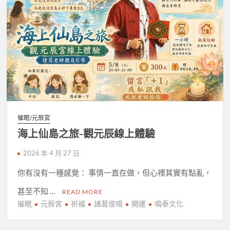
催眠/元辰宮
海上仙島之旅-觀元辰線上體驗
2026 年 4 月 27 日
你有沒有一種感覺： 事情一直在做，但心裡其實有點亂，
甚至不知 …
READ MORE
催眠
元辰宮
祈福
諸葛俊鳴
開運
鳴泰文化