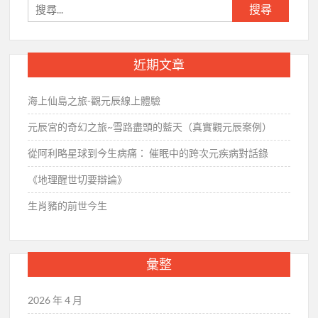
搜
尋
關
鍵
近期文章
字:
海上仙島之旅-觀元辰線上體驗
元辰宮的奇幻之旅~雪路盡頭的藍天（真實觀元辰案例）
從阿利略星球到今生病痛： 催眠中的跨次元疾病對話錄
《地理醒世切要辯論》
生肖豬的前世今生
彙整
2026 年 4 月