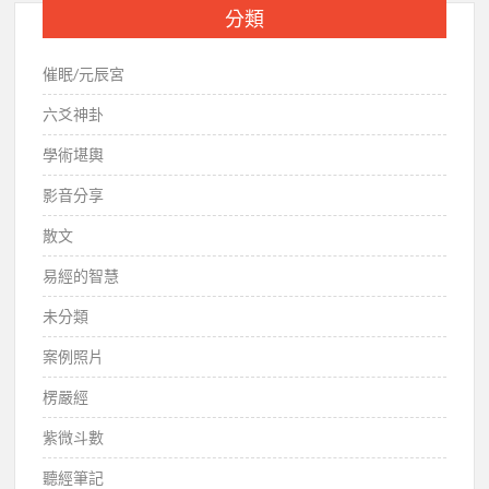
分類
催眠/元辰宮
六爻神卦
學術堪輿
影音分享
散文
易經的智慧
未分類
案例照片
楞嚴經
紫微斗數
聽經筆記