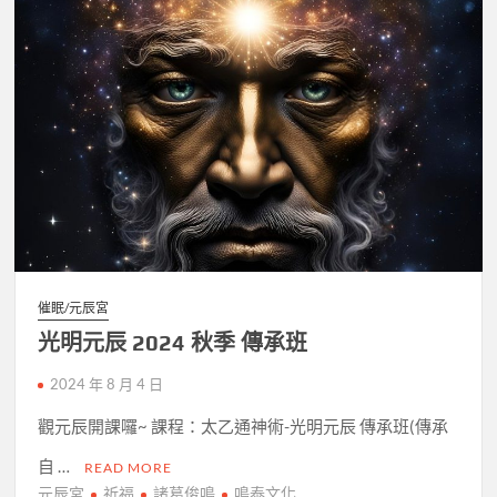
催眠/元辰宮
光明元辰 2024 秋季 傳承班
2024 年 8 月 4 日
觀元辰開課囉~ 課程：太乙通神術-光明元辰 傳承班(傳承
自 …
READ MORE
元辰宮
祈福
諸葛俊鳴
鳴泰文化