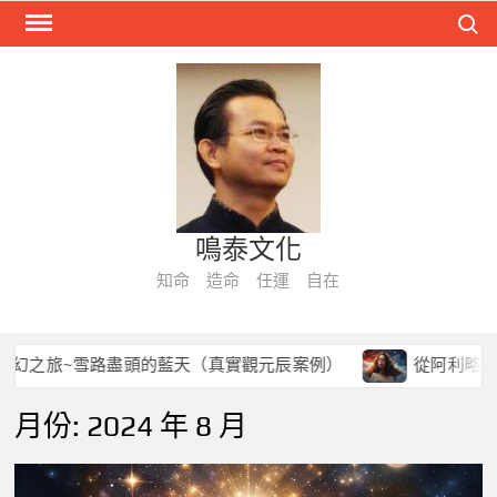
Skip
Search
to
content
鳴泰文化
知命 造命 任運 自在
幻之旅~雪路盡頭的藍天（真實觀元辰案例）
從阿利略星球
月份:
2024 年 8 月