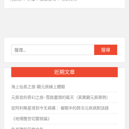
搜
尋
關
鍵
近期文章
字:
海上仙島之旅-觀元辰線上體驗
元辰宮的奇幻之旅~雪路盡頭的藍天（真實觀元辰案例）
從阿利略星球到今生病痛： 催眠中的跨次元疾病對話錄
《地理醒世切要辯論》