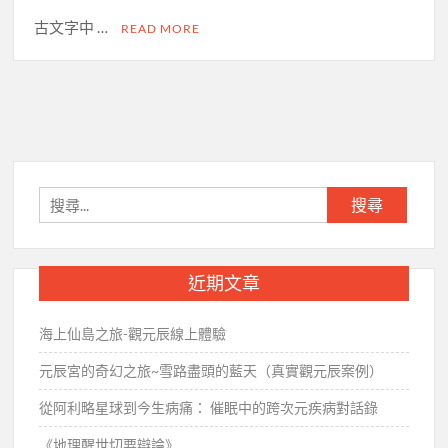
古文字中 …
READ MORE
搜
尋
關
鍵
近期文章
字:
海上仙島之旅-觀元辰線上體驗
元辰宮的奇幻之旅~雪路盡頭的藍天（真實觀元辰案例）
從阿利略星球到今生病痛： 催眠中的跨次元疾病對話錄
《地理醒世切要辯論》