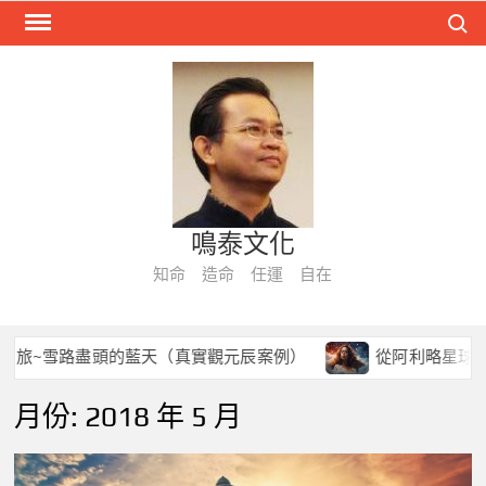
Skip
Search
to
content
鳴泰文化
知命 造命 任運 自在
~雪路盡頭的藍天（真實觀元辰案例）
從阿利略星球到今生
月份:
2018 年 5 月