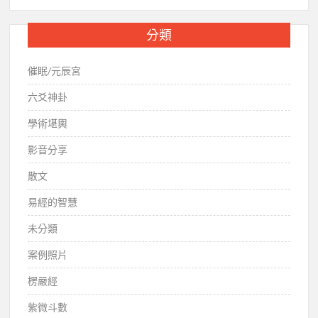
分類
催眠/元辰宮
六爻神卦
學術堪輿
影音分享
散文
易經的智慧
未分類
案例照片
楞嚴經
紫微斗數