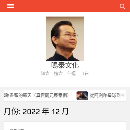
Skip
Search
to
content
鳴泰文化
知命 造命 任運 自在
盡頭的藍天（真實觀元辰案例）
從阿利略星球到今生病痛：
月份:
2022 年 12 月