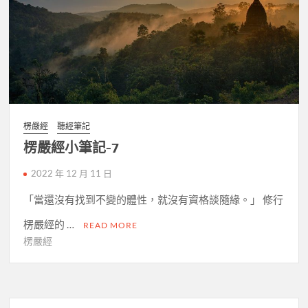
楞嚴經
聽經筆記
楞嚴經小筆記-7
2022 年 12 月 11 日
「當還沒有找到不變的體性，就沒有資格談隨緣。」 修行
楞嚴經的 …
READ MORE
楞嚴經