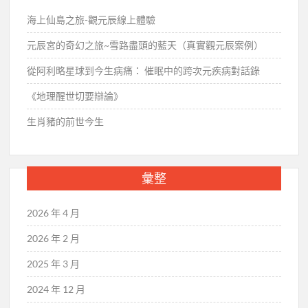
海上仙島之旅-觀元辰線上體驗
元辰宮的奇幻之旅~雪路盡頭的藍天（真實觀元辰案例）
從阿利略星球到今生病痛： 催眠中的跨次元疾病對話錄
《地理醒世切要辯論》
生肖豬的前世今生
彙整
2026 年 4 月
2026 年 2 月
2025 年 3 月
2024 年 12 月