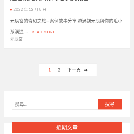
2022 年 12 月 8 日
元辰宮的奇幻之旅—案例故事分享 透過觀元辰與你的毛小
孩溝通 …
READ MORE
元辰宮
文
1
2
下一頁
章
分
頁
搜
尋
關
鍵
近期文章
字: