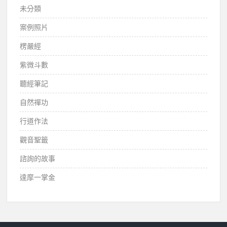
未分類
案例照片
楞嚴經
紫微斗數
聽經筆記
自然禪功
行道作法
觀音聖籤
諮詢的故事
達摩一掌金