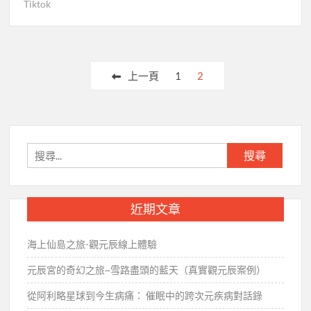
Tiktok
文
上一頁
1
2
章
分
頁
搜
尋
關
鍵
近期文章
字:
海上仙島之旅-觀元辰線上體驗
元辰宮的奇幻之旅~雪路盡頭的藍天（真實觀元辰案例）
從阿利略星球到今生病痛： 催眠中的跨次元疾病對話錄