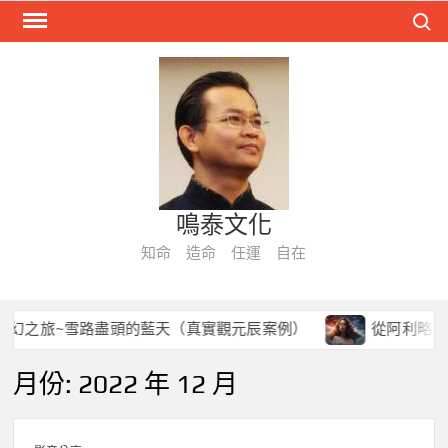
Skip
Search
to
content
鳴泰文化
知命 造命 任運 自在
幻之旅~雪路盡頭的藍天（真實觀元辰案例）
從阿利略星球
月份:
2022 年 12 月