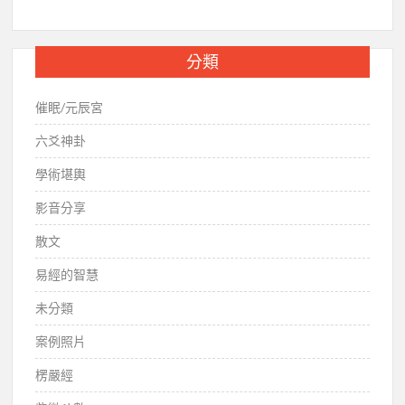
分類
催眠/元辰宮
六爻神卦
學術堪輿
影音分享
散文
易經的智慧
未分類
案例照片
楞嚴經