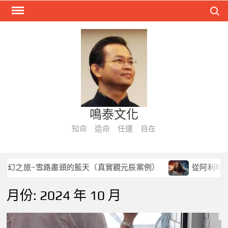
Skip
Search
to
content
鳴泰文化
知命 造命 任運 自在
幻之旅~雪路盡頭的藍天（真實觀元辰案例）
從阿利略星球
月份:
2024 年 10 月