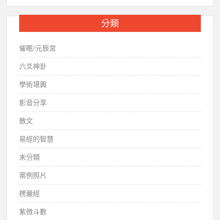
分類
催眠/元辰宮
六爻神卦
學術堪輿
影音分享
散文
易經的智慧
未分類
案例照片
楞嚴經
紫微斗數