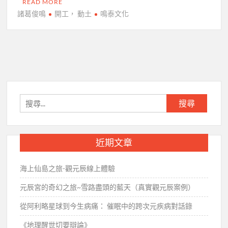
READ MORE
諸葛俊鳴
開工， 動土
鳴泰文化
搜
尋
關
鍵
近期文章
字:
海上仙島之旅-觀元辰線上體驗
元辰宮的奇幻之旅~雪路盡頭的藍天（真實觀元辰案例）
從阿利略星球到今生病痛： 催眠中的跨次元疾病對話錄
《地理醒世切要辯論》