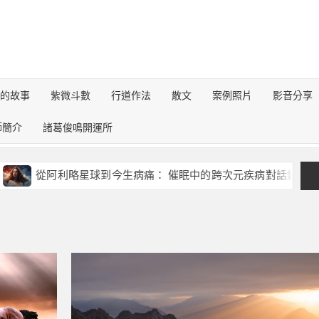
詢的故事
紫微斗數
行道作法
散文
案例照片
影音分享
師簡介
諸葛俊鳴開運所
從阿利略星球到今生病痛： 催眠中的跨次元疾病對話錄
《