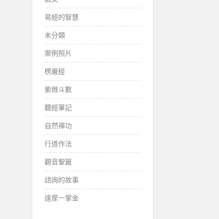
易經的智慧
未分類
案例照片
楞嚴經
紫微斗數
聽經筆記
自然禪功
行道作法
觀音聖籤
諮詢的故事
達摩一掌金