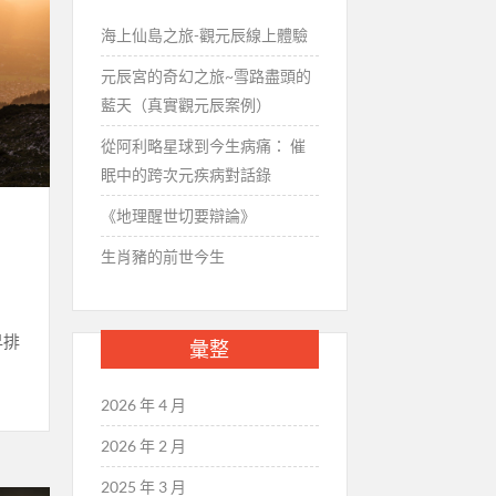
海上仙島之旅-觀元辰線上體驗
元辰宮的奇幻之旅~雪路盡頭的
藍天（真實觀元辰案例）
從阿利略星球到今生病痛： 催
眠中的跨次元疾病對話錄
《地理醒世切要辯論》
生肖豬的前世今生
早排
彙整
2026 年 4 月
2026 年 2 月
2025 年 3 月