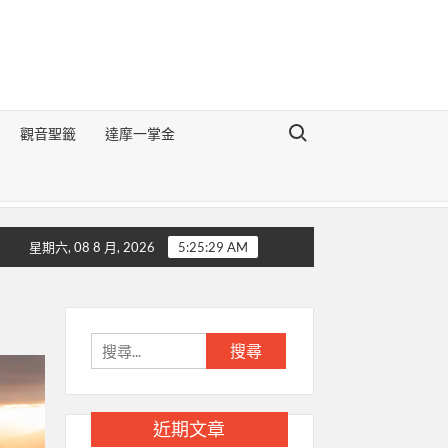
Search for:
觀音聖籤
達摩一掌金
地理醒世切要辯論》
生肖豬的前世今生
生肖狗的前世今生
生
星期六, 08 8 月, 2026
5:25:30 AM
搜
尋
關
鍵
近期文章
字: