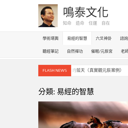
Skip
鳴泰文化
to
content
知命 造命 任運 自在
學術堪輿
易經的智慧
六爻神卦
諮
聽經筆記
自然禪功
催眠/元辰宮
老
元辰宮的奇幻之旅~雪路盡頭的藍天（真實觀元辰案例）
FLASH NEWS
分類:
易經的智慧