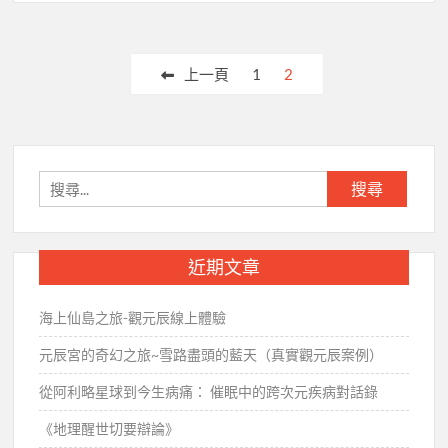
文
上一頁
1
2
章
分
頁
搜
尋
關
鍵
近期文章
字:
海上仙島之旅-觀元辰線上體驗
元辰宮的奇幻之旅~雪路盡頭的藍天（真實觀元辰案例）
從阿利略星球到今生病痛： 催眠中的跨次元疾病對話錄
《地理醒世切要辯論》