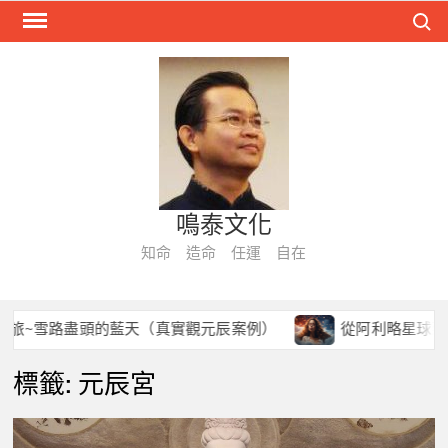
Skip
Search
to
content
鳴泰文化
知命 造命 任運 自在
~雪路盡頭的藍天（真實觀元辰案例）
從阿利略星球到今生
標籤:
元辰宮