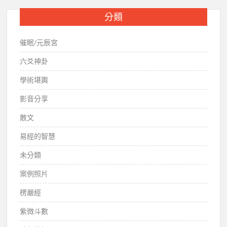
分類
催眠/元辰宮
六爻神卦
學術堪輿
影音分享
散文
易經的智慧
未分類
案例照片
楞嚴經
紫微斗數