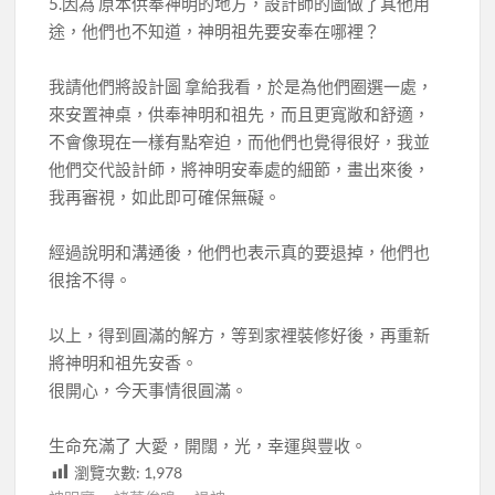
5.因為 原本供奉神明的地方，設計師的圖做了其他用
途，他們也不知道，神明祖先要安奉在哪裡？
我請他們將設計圖 拿給我看，於是為他們圈選一處，
來安置神桌，供奉神明和祖先，而且更寬敞和舒適，
不會像現在一樣有點窄迫，而他們也覺得很好，我並
他們交代設計師，將神明安奉處的細節，畫出來後，
我再審視，如此即可確保無礙。
經過說明和溝通後，他們也表示真的要退掉，他們也
很捨不得。
以上，得到圓滿的解方，等到家裡裝修好後，再重新
將神明和祖先安香。
很開心，今天事情很圓滿。
生命充滿了 大愛，開闊，光，幸運與豐收。
瀏覽次數:
1,978