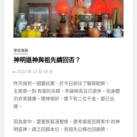
學術堪輿
神明退神與祖先請回否？
2023 年 12 月 18 日
昨天接到一個委託案，於今日前往了解與勘察。
主家是一對 有德的夫婦，年級稍長且已退休，但身體
仍非常健康，精神很好，膝下有二位千金，都已出
嫁。
因為家中，要重新裝潢整修，便考慮是否將家中 的神
明退神，請之回歸本位，而祖先公媽也回總牌。