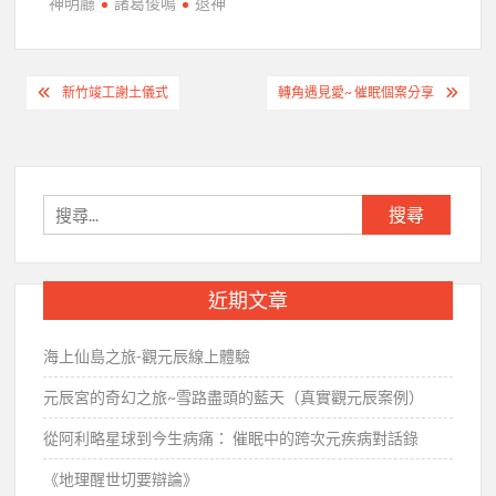
神明廳
諸葛俊鳴
退神
文
新竹竣工謝土儀式
轉角遇見愛~ 催眠個案分享
章
導
覽
搜
尋
關
鍵
近期文章
字:
海上仙島之旅-觀元辰線上體驗
元辰宮的奇幻之旅~雪路盡頭的藍天（真實觀元辰案例）
從阿利略星球到今生病痛： 催眠中的跨次元疾病對話錄
《地理醒世切要辯論》