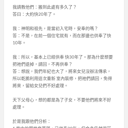
我請教他們：搬到此處有多久了？
答曰：大約快20年了。
我：神明和祖先，是當初入宅時，安奉的嗎？
答：不是，在前一個住宅就有，而在那邊也供奉了快
10年。
我：所以，基本上已經供奉 快30年了。那為什麼想要
把祂們退掉，請回，不再供奉？
答：想說，我們年紀也大了，將來女兒沒辦法傳承，
所以乾脆利用這次重新 室內裝修，把祂們請回，免得
將來，留給女兒們不好處理。
天下父母心，想的都是為了子女，不要他們將來不好
處理。
於是我跟他們分析：