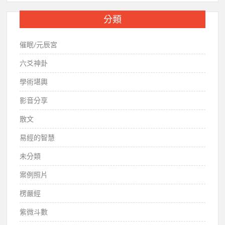
分類
催眠/元辰宮
六爻神卦
學術堪輿
影音分享
散文
易經的智慧
未分類
案例照片
楞嚴經
紫微斗數