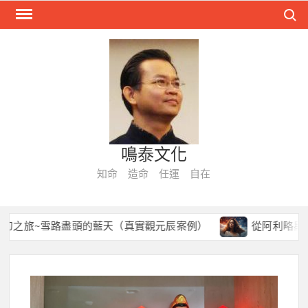
Skip
Search
to
content
鳴泰文化
知命 造命 任運 自在
旅~雪路盡頭的藍天（真實觀元辰案例）
從阿利略星球到