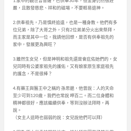
1.家中的觀世音菩薩，已供奉30年，但金身仍然很莊
嚴，且散發慈悲、祥和的磁場，不要輕易退神。
2.供奉祖先，乃是慎終追遠，也是一種身教。他們有多
位兄弟，除了大哥之外，只有2位弟弟分火出來祭拜，
而主家是其中一位，我請他回想，是否有供奉祖先的
家中，發展更為興旺？
3.雖然生女兒，但是神明和祖先還是會庇佑她們的，女
兒同時有公婆家祖先的護佑，又有娘家原生家庭祖先
的護念，不是很棒？
4.有藥王與醫王中之稱的 孫思邈，他曾說：人的天命
至少可到120歲，我們也常說 呷百二。而二位身體和
精神都很好，應該繼續供奉，等到沒辦法拜時，再
說。
（女主人這時也弱弱的說：女兒說他們可以拜）