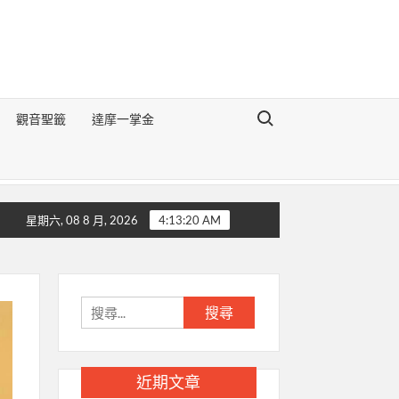
Search for:
觀音聖籤
達摩一掌金
醒世切要辯論》
生肖豬的前世今生
生肖狗的前世今生
生肖
星期六, 08 8 月, 2026
4:13:21 AM
搜
尋
關
鍵
近期文章
字: