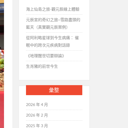
海上仙島之旅-觀元辰線上體驗
元辰宮的奇幻之旅~雪路盡頭的
藍天（真實觀元辰案例）
從阿利略星球到今生病痛： 催
眠中的跨次元疾病對話錄
《地理醒世切要辯論》
生肖豬的前世今生
彙整
2026 年 4 月
2026 年 2 月
2025 年 3 月