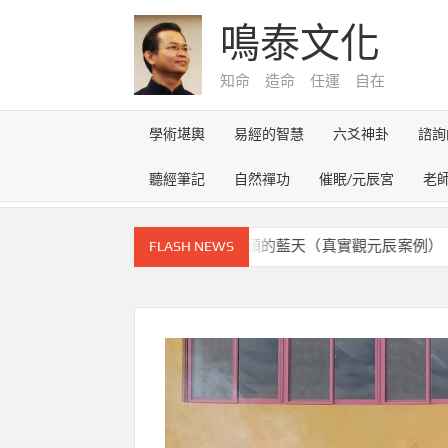
Skip
鳴泰文化
to
content
知命 造命 任運 自在
學術堪輿
易經的智慧
六爻神卦
諮詢
聽經筆記
自然禪功
催眠/元辰宮
老
辰宮的奇幻之旅~雪路盡頭的藍天（真實觀元辰案例）
從阿
FLASH NEWS