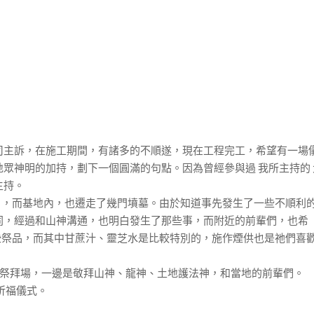
司主訴，在施工期間，有諸多的不順遂，現在工程完工，希望有一場
地眾神明的加持，劃下一個圓滿的句點。因為曾經參與過 我所主持的 
主持。
），而基地內，也遷走了幾門墳墓。由於知道事先發生了一些不順利
兄會同，經過和山神溝通，也明白發生了那些事，而附近的前輩們，也希
些祭品，而其中甘蔗汁、靈芝水是比較特別的，施作煙供也是祂們喜
處祭拜場，一邊是敬拜山神、龍神、土地護法神，和當地的前輩們。
祈福儀式。