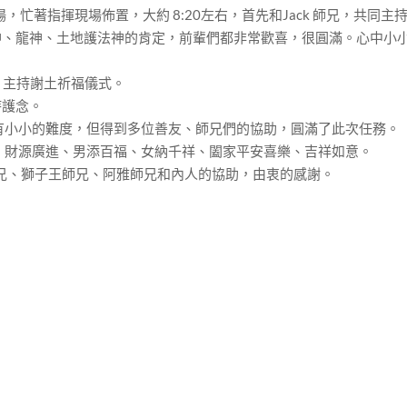
現場，忙著指揮現場佈置，大約 8:20左右，首先和Jack 師兄，共同主
神、龍神、土地護法神的肯定，前輩們都非常歡喜，很圓滿。心中小
地，主持謝土祈福儀式。
持護念。
有小小的難度，但得到多位善友、師兄們的協助，圓滿了此次任務。
、財源廣進、男添百福、女納千祥、闔家平安喜樂、吉祥如意。
許師兄、獅子王師兄、阿雅師兄和內人的協助，由衷的感謝。
。