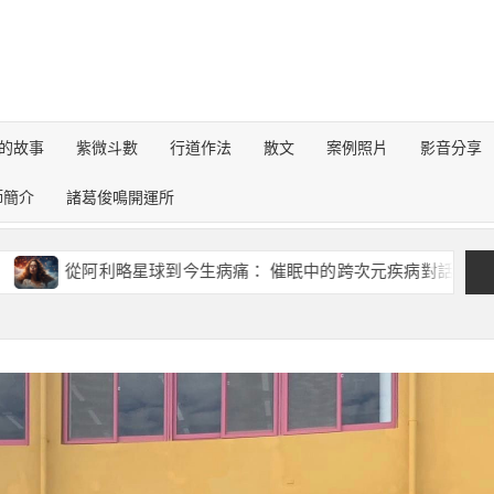
的故事
紫微斗數
行道作法
散文
案例照片
影音分享
師簡介
諸葛俊鳴開運所
利略星球到今生病痛： 催眠中的跨次元疾病對話錄
《地理