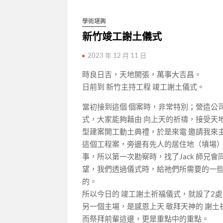
學術堪輿
新竹竣工謝土儀式
2023 年 12 月 11 日
時良日吉，天地開張，萬事大吉昌。
日前到 新竹主持工程 竣工謝土儀式。
當初接到這個 個案時，非常特別；營造公
式，大家能夠藉由 向上天的祈禱，接受天
型建案開工動土典禮，於是來電 邀請我來
這個工程案，旁邊有先人的居住地（墳場
事，所以第一次勘察時，找了Jack 師
望，我們透過儀式時，給祂們所需要的一
的。
所以今日的 竣工謝土祈福儀式，就設了2
另一個主場，是感恩上天 敬拜天神的 謝土
而祭拜前輩這邊，更是重點中的重點。