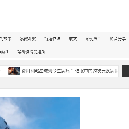
的故事
紫微斗數
行道作法
散文
案例照片
影音分享
師簡介
諸葛俊鳴開運所
從阿利略星球到今生病痛： 催眠中的跨次元疾病對話錄