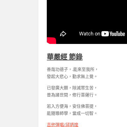
華嚴經 節錄
善哉功德子，.能來至我所，
發起大悲心，勤求無上覺。
已發廣大願，除滅眾生苦，
普為諸世間，修行菩薩行。
若入方便海，安住佛菩提，
能隨導師學，當成一切智。
吉他彈唱/邱炳煌