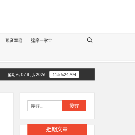
Search for:
觀音聖籤
達摩一掌金
《地理醒世切要辯論》
生肖豬的前世今生
生肖狗的前世今生
星期五, 07 8 月, 2026
11:56:25 AM
搜
尋
關
鍵
近期文章
字: