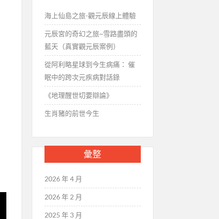
海上仙島之旅-觀元辰線上體驗
元辰宮的奇幻之旅~雪路盡頭的
藍天（真實觀元辰案例）
從阿利略星球到今生病痛： 催
眠中的跨次元疾病對話錄
《地理醒世切要辯論》
生肖豬的前世今生
彙整
2026 年 4 月
2026 年 2 月
2025 年 3 月