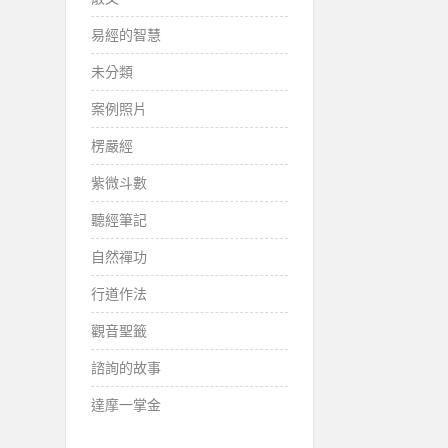
易經的智慧
未分類
案例照片
楞嚴經
紫微斗數
聽經筆記
自然禪功
行道作法
觀音聖籤
諮詢的故事
達摩一掌金