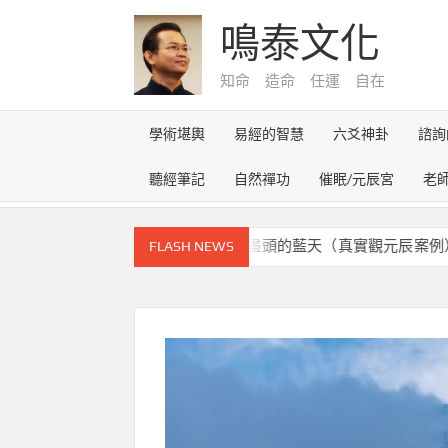
Skip
鳴泰文化
to
content
知命 造命 任運 自在
學術堪輿
易經的智慧
六爻神卦
諮詢
聽經筆記
自然禪功
催眠/元辰宮
老
元辰宮的奇幻之旅~雪路盡頭的藍天（真實觀元辰案例）
FLASH NEWS