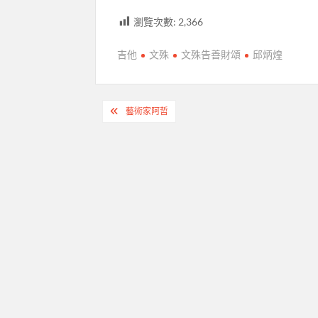
瀏覽次數:
2,366
吉他
文殊
文殊告善財頌
邱炳煌
文
藝術家阿哲
章
導
覽