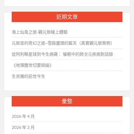
關
鍵
近期文章
字:
海上仙島之旅-觀元辰線上體驗
元辰宮的奇幻之旅~雪路盡頭的藍天（真實觀元辰案例）
從阿利略星球到今生病痛： 催眠中的跨次元疾病對話錄
《地理醒世切要辯論》
生肖豬的前世今生
彙整
2026 年 4 月
2026 年 2 月