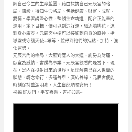
解自己今生的生命藍圖。藉由探訪自己元辰宮的格
局、陳設，得知生命格局、包括健康、財富、成就、
愛情。學習調整心性，整頓生命軌道，配合正能量的
運用，定下目標，便可以創造好運，驅逐壞桃花，達
到身心康泰。元辰宮中還可以接觸到自身的原神、指
導靈或守護天使…等等，並得到祂們的指點、加持，強
化運勢。
元辰宮內的格局，大廳對應人的大運、廚房為財運、
臥室為感情、書房為事業。元辰宮觀看的是當下、現
在，是內在投射出來的世界。是理解自己在人世間的
狀態，轉念修行，多種善舉，廣結善緣，元辰宮便能
時刻保持整潔明亮，人生自然順暢安康！
祝福 好友們，平安喜樂、吉祥如意~