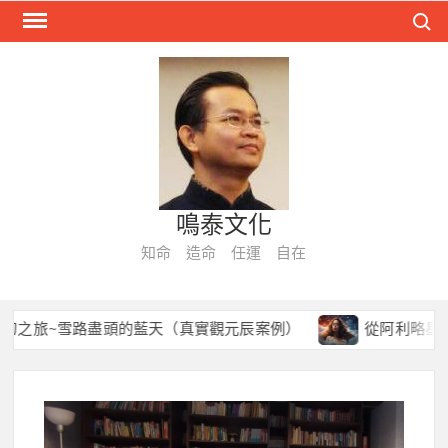
Skip
Search
to
content
鳴泰文化
知命 造命 任運 自在
旅~雪路盡頭的藍天（真實觀元辰案例）
從阿利略星球到