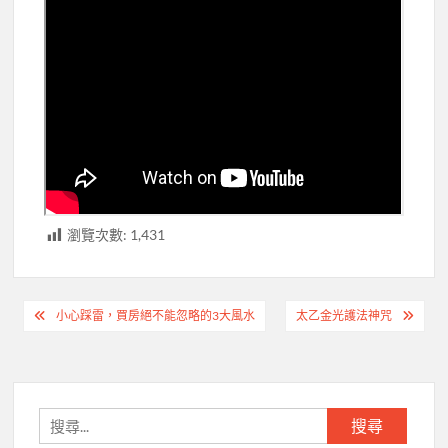
瀏覽次數:
1,431
文
小心踩雷，買房絕不能忽略的3大風水
太乙金光護法神咒
章
導
覽
搜
尋