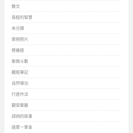
散文
易經的智慧
未分類
案例照片
楞嚴經
紫微斗數
聽經筆記
自然禪功
行道作法
觀音聖籤
諮詢的故事
達摩一掌金