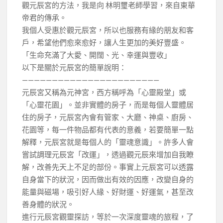
觀元辰宮的方法，我是向 林明璽老師學習，來自東華
帝君的傳承。
我個人受惠於觀元辰宮，所以也服務有緣的朋友和客
戶，希望他們愈來愈好，讓人生更加的美好豐盛。
「生命充滿了大愛、開闊、光、幸運與豐收」
以下是關於元辰宮的簡單說明：
———————————————————————
元辰宮又稱為元神宮，西方稱呼為「心靈殿堂」或
「心靈花園」。並非實體的房子，而是每個人靈體居
住的房子，元辰宮內會有管家、大廳、神桌、廚房、
花園等，每一件物品都有代表的意義，若要簡單一點
解釋，元辰宮就是每個人的「靈魂意識」。許多人會
嘗試調理元辰宮「改運」，透過觀元辰來增加自我瞭
解，改善先天上不足的部份。事實上元辰宮可以透露
自身當下的狀況，因而做出有效的因應，改變自身的
能量與磁場，吸引好人緣、好財運、好運氣，甚至改
善身體的狀況。
進行元辰宮觀靈探訪，等於一次深度靈魂的旅程，了