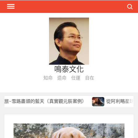
Skip
Search
to
content
鳴泰文化
知命 造命 任運 自在
~雪路盡頭的藍天（真實觀元辰案例）
從阿利略星球到今生