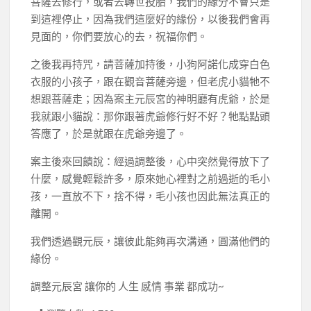
菩薩去修行，或者去轉世投胎，我們的緣分不會只是
到這裡停止，因為我們這麼好的緣份，以後我們會再
見面的，你們要放心的去，祝福你們。
之後我再持咒，請菩薩加持後，小狗阿諾化成穿白色
衣服的小孩子，跟在觀音菩薩旁邊，但老虎小貓牠不
想跟菩薩走；因為案主元辰宮的神明廳有虎爺，於是
我就跟小貓說：那你跟著虎爺修行好不好？牠點點頭
答應了，於是就跟在虎爺旁邊了。
案主後來回饋說：經過調整後，心中突然覺得放下了
什麼，感覺輕鬆許多，原來她心裡對之前過逝的毛小
孩，一直放不下，捨不得，毛小孩也因此無法真正的
離開。
我們透過觀元辰，讓彼此能夠再次溝通，圓滿他們的
緣份。
調整元辰宮 讓你的 人生 感情 事業 都成功~