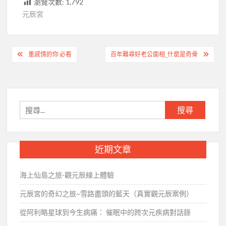
瀏覽次數:
1,792
元辰宮
文
重感情的你 必看
百年難尋好老公面相_什麼是奇骨
章
導
覽
搜
尋
關
鍵
近期文章
字:
海上仙島之旅-觀元辰線上體驗
元辰宮的奇幻之旅~雪路盡頭的藍天（真實觀元辰案例）
從阿利略星球到今生病痛： 催眠中的跨次元疾病對話錄