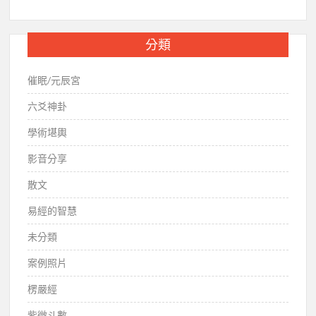
分類
催眠/元辰宮
六爻神卦
學術堪輿
影音分享
散文
易經的智慧
未分類
案例照片
楞嚴經
紫微斗數