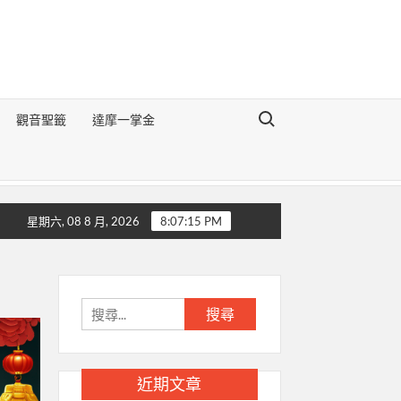
Search for:
觀音聖籤
達摩一掌金
《地理醒世切要辯論》
生肖豬的前世今生
生肖狗的前世今生
星期六, 08 8 月, 2026
8:07:16 PM
搜
尋
關
鍵
近期文章
字: