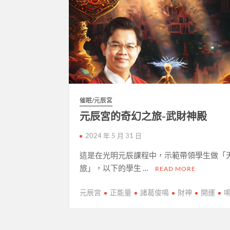
催眠/元辰宮
元辰宮的奇幻之旅-武財神殿
2024 年 5 月 31 日
這是在光明元辰課程中，示範帶領學生做「
旅」，以下的學生 …
READ MORE
元辰宮
正能量
諸葛俊鳴
財神
開運