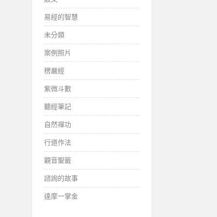
易經的智慧
未分類
案例照片
楞嚴經
紫微斗數
聽經筆記
自然禪功
行道作法
觀音聖籤
諮詢的故事
達摩一掌金