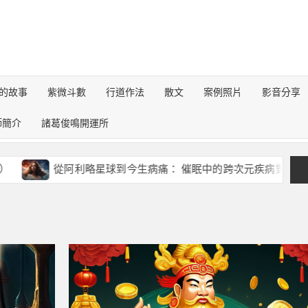
的故事
紫微斗數
行道作法
散文
案例照片
影音分享
師簡介
諸葛俊鳴開運所
從阿利略星球到今生病痛： 催眠中的跨次元疾病對話錄