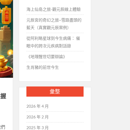
海上仙島之旅-觀元辰線上體驗
元辰宮的奇幻之旅~雪路盡頭的
藍天（真實觀元辰案例）
從阿利略星球到今生病痛： 催
眠中的跨次元疾病對話錄
《地理醒世切要辯論》
生肖豬的前世今生
彙整
掌握
2026 年 4 月
2026 年 2 月
我們
2025 年 3 月