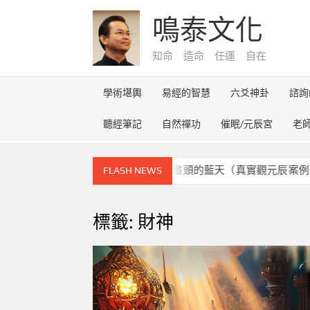
Skip
鳴泰文化
to
content
知命 造命 任運 自在
學術堪輿
易經的智慧
六爻神卦
諮詢
聽經筆記
自然禪功
催眠/元辰宮
老
元辰宮的奇幻之旅~雪路盡頭的藍天（真實觀元辰案例）
FLASH NEWS
標籤:
財神