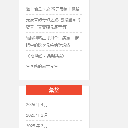
海上仙島之旅-觀元辰線上體驗
元辰宮的奇幻之旅~雪路盡頭的
藍天（真實觀元辰案例）
從阿利略星球到今生病痛： 催
眠中的跨次元疾病對話錄
《地理醒世切要辯論》
生肖豬的前世今生
彙整
2026 年 4 月
2026 年 2 月
2025 年 3 月