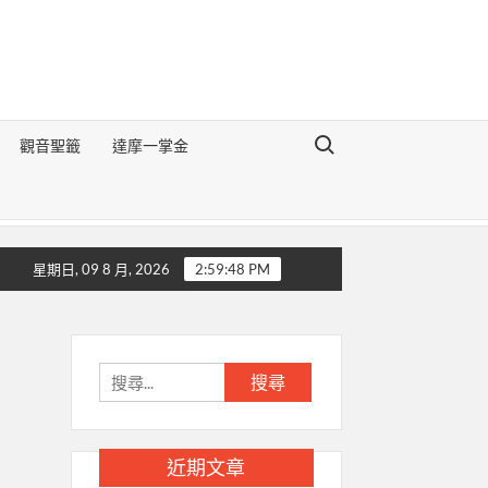
Search for:
觀音聖籤
達摩一掌金
《地理醒世切要辯論》
生肖豬的前世今生
生肖狗的前世今生
星期日, 09 8 月, 2026
2:59:49 PM
搜
尋
關
鍵
近期文章
字: