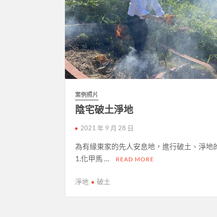
案例照片
陰宅破土淨地
2021 年 9 月 28 日
為有緣東家的先人安息地，進行破土、淨地
1.化甲馬 …
READ MORE
淨地
破土