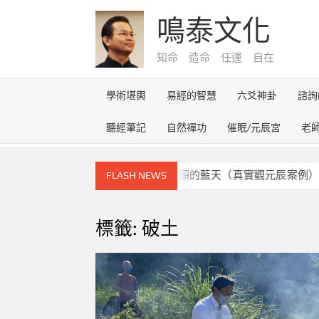
Skip
鳴泰文化
to
content
知命 造命 任運 自在
學術堪輿
易經的智慧
六爻神卦
諮詢
聽經筆記
自然禪功
催眠/元辰宮
老
元辰宮的奇幻之旅~雪路盡頭的藍天（真實觀元辰案例）
FLASH NEWS
標籤:
破土