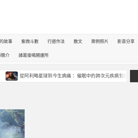
的故事
紫微斗數
行道作法
散文
案例照片
影音分享
師簡介
諸葛俊鳴開運所
從阿利略星球到今生病痛： 催眠中的跨次元疾病對話錄