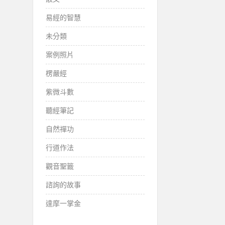
易經的智慧
未分類
案例照片
楞嚴經
紫微斗數
聽經筆記
自然禪功
行道作法
觀音聖籤
諮詢的故事
達摩一掌金