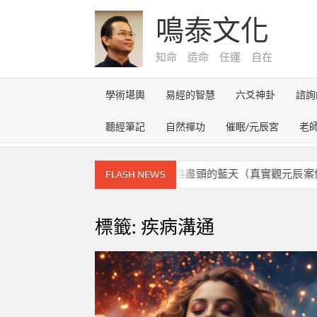
Skip
鳴泰文化
to
content
知命 造命 任運 自在
學術堪輿
易經的智慧
六爻神卦
諮詢
聽經筆記
自然禪功
催眠/元辰宮
老
元辰宮的奇幻之旅~雪路盡頭的藍天（真實觀元辰案例）
FLASH NEWS
標籤:
疾病溝通