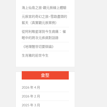
海上仙島之旅-觀元辰線上體驗
元辰宮的奇幻之旅~雪路盡頭的
藍天（真實觀元辰案例）
從阿利略星球到今生病痛： 催
眠中的跨次元疾病對話錄
《地理醒世切要辯論》
生肖豬的前世今生
彙整
2026 年 4 月
2026 年 2 月
2025 年 3 月