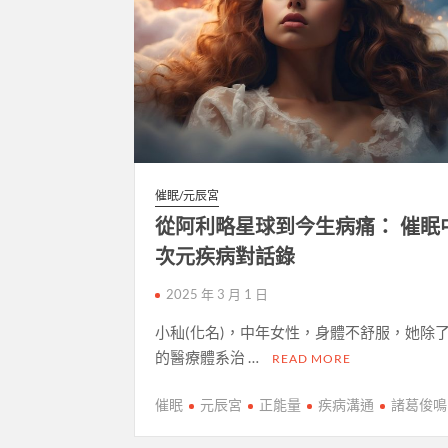
催眠/元辰宮
從阿利略星球到今生病痛： 催眠
次元疾病對話錄
2025 年 3 月 1 日
小秈(化名)，中年女性，身體不舒服，她除
的醫療體系治 …
READ MORE
催眠
元辰宮
正能量
疾病溝通
諸葛俊鳴