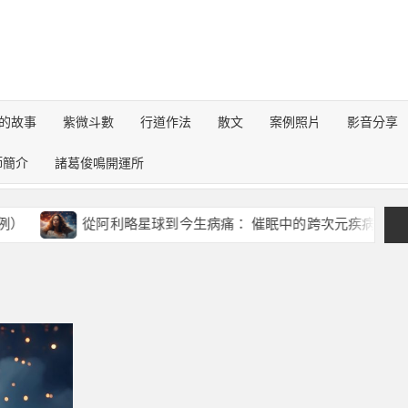
的故事
紫微斗數
行道作法
散文
案例照片
影音分享
師簡介
諸葛俊鳴開運所
從阿利略星球到今生病痛： 催眠中的跨次元疾病對話錄