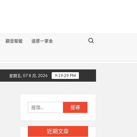
Search for:
觀音聖籤
達摩一掌金
《地理醒世切要辯論》
生肖豬的前世今生
生肖狗的前世今
星期五, 07 8 月, 2026
9:19:30 PM
搜
尋
關
鍵
近期文章
字: