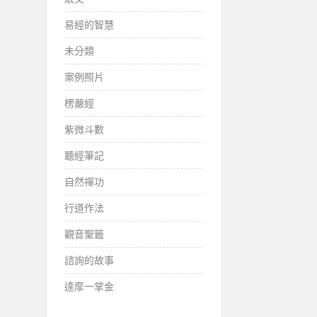
易經的智慧
未分類
案例照片
楞嚴經
紫微斗數
聽經筆記
自然禪功
行道作法
觀音聖籤
諮詢的故事
達摩一掌金