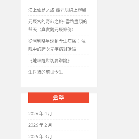
海上仙島之旅-觀元辰線上體驗
元辰宮的奇幻之旅~雪路盡頭的
藍天（真實觀元辰案例）
從阿利略星球到今生病痛： 催
眠中的跨次元疾病對話錄
《地理醒世切要辯論》
生肖豬的前世今生
彙整
2026 年 4 月
2026 年 2 月
2025 年 3 月