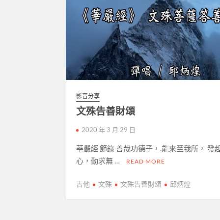
影音分享
文殊告善財頌
2020 年 3 月 29 日
華嚴經 節錄 善哉功德子，.能來至我所， 發
心，勤求無 …
READ MORE
吉他
文殊
文殊告善財頌
邱炳煌