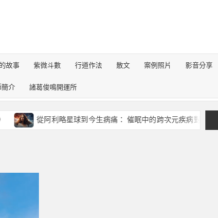
的故事
紫微斗數
行道作法
散文
案例照片
影音分享
師簡介
諸葛俊鳴開運所
從阿利略星球到今生病痛： 催眠中的跨次元疾病對話錄