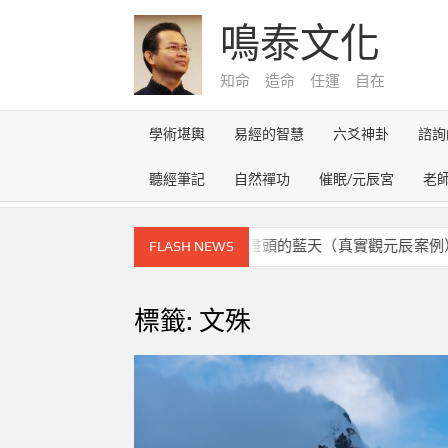
Skip
鳴泰文化
to
content
知命 造命 任運 自在
學術堪輿
易經的智慧
六爻神卦
諮詢
聽經筆記
自然禪功
催眠/元辰宮
老
元辰宮的奇幻之旅~雪路盡頭的藍天（真實觀元辰案例）
FLASH NEWS
標籤:
文殊