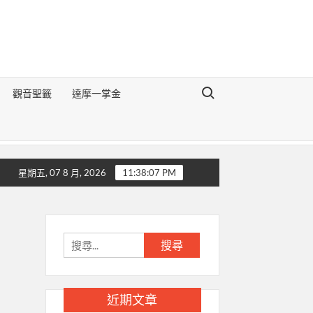
Search for:
觀音聖籤
達摩一掌金
《地理醒世切要辯論》
生肖豬的前世今生
生肖狗的前世今生
星期五, 07 8 月, 2026
11:38:08 PM
搜
尋
關
鍵
近期文章
字: