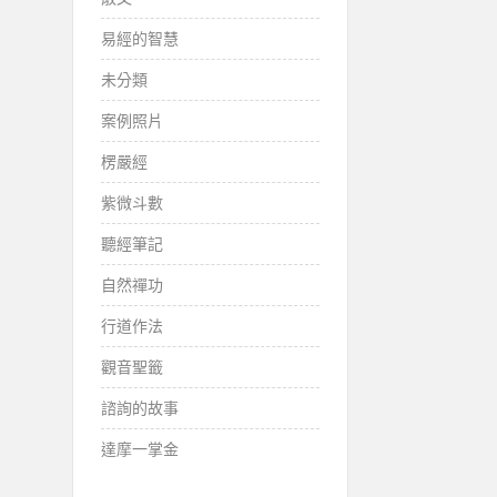
易經的智慧
未分類
案例照片
楞嚴經
紫微斗數
聽經筆記
自然禪功
行道作法
觀音聖籤
諮詢的故事
達摩一掌金