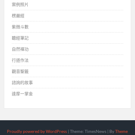
案例照片
楞嚴經
紫微斗數
聽經筆記
自然禪功
行道作法
觀音聖籤
諮詢的故事
達摩一掌金
Proudly powered by WordPress
|
Theme: TimesNews
|
By
Theme