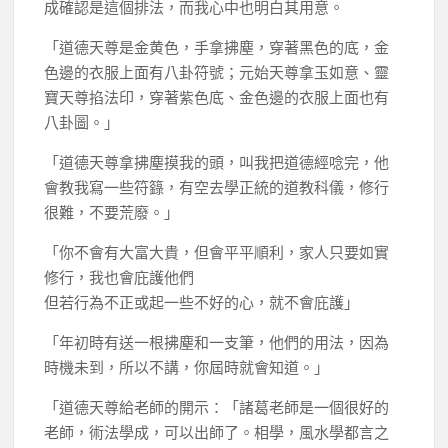
成確認是這個排法，而我心中也明白其用意。
「道德天尊是金黄色，手拿拂塵，穿著黑色的底，金
色邊的衣服上面有八卦符號；元始天尊拿玉如意、靈
寶天尊掐法印，穿著紫色底、金色邊的衣服上面也有
八卦圖。」
「道德天尊拿拂塵摸我的頭，叫我把道德經唸完，他
會教我寫一些符籙，有空去學正統的道教科儀，修行
很難，不要荒廢。」
「你不會有大富大貴，但會平平順利，家人只要如實
修行，我也會庇護他們
但若行為不正或起一些不好的心，就不會庇護」
「年初時有送一根拂塵和一支筆，他們的用法，因為
時機未到，所以不講，你屆時就會知道。」
「道德天尊給老師的開示：「諸葛老師是一個很好的
老師，術法學成，可以出師了。相學，風水學都言之