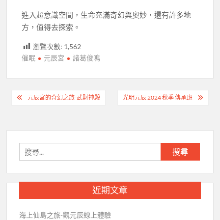
進入超意識空間，生命充滿奇幻與奧妙，還有許多地
方，值得去探索。
瀏覽次數:
1,562
催眠
元辰宮
諸葛俊鳴
文
元辰宮的奇幻之旅-武財神殿
光明元辰 2024 秋季 傳承班
章
導
覽
搜
尋
關
鍵
近期文章
字:
海上仙島之旅-觀元辰線上體驗