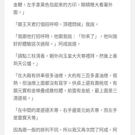
金鞭，左手拿黃色包起來的方印，眼睛瞪大看著外
面。」
「跟王天君打個招呼吧，頂禮問候」我說。
「我跟他打招呼時，他跟我說：「你來了」，他叫我
好好體驗這次過程。」阿成說道。
「請點三柱清香，朝外向玉皇大天尊禮拜，然後上香
到天公爐。」
「在大殿有供奉很多油燈，大約有三百多盞油燈，很
熱，但油燈上面都沒有寫字。供桌上還有壽桃塔，有
銀元寶和金條疊成錐柱體，前面有金紙，最上面是三
清道祖。」
「在中間的是道德天尊、右手邊是元始天尊，而左手
是靈寶天尊」
因為跟一般的排列不同，所以我又再次問了阿成，阿