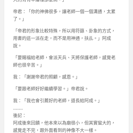
帝君：「你的神佛很多，讓老師一個一個溝通，太累
了。」
「帝君的形象比較特殊，所以用符籙、卦象的方式，
用書的這一派在走，而不是用神通，扶乩。」阿成
說。
「要賜福給老師，會派天兵、天將保護老師，感覺老
師也很辛苦。」
我：「謝謝帝君的照顧，感恩。」
「要跟老師好好繼續學習。」帝君說。
我：「我也會引薦好的老師，道長給阿成。」
………
後記：
阿成後來回饋，他本來以為廟很小，但其實蠻大的，
感覺走不完，跟外面看到的神像不大一樣。