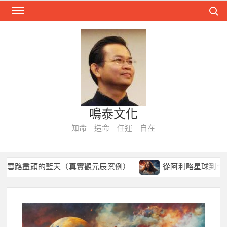
Skip
Search
to
content
鳴泰文化
知命 造命 任運 自在
盡頭的藍天（真實觀元辰案例）
從阿利略星球到今生病痛：