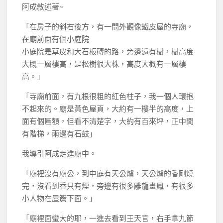
阿成敘述著~
「在房子的斜右後方，有一間外觀像鐵皮屋的寺廟，
在廟前面有個小庭院
小庭院是草皮和大石板磚的路，旁邊還有樹，樹高度
大概一層樓高，是松樹很大株，高度大概有一層樓
高。」
「寺廟前面，有九根很粗的紅色柱子，我一個人環抱
不起來的。廟是黃色屋頁，大約有一樓半的高度，上
面有個匾額，但看不清楚字，大約有百來坪，正中間
有階梯，兩邊有石鼓」
我導引阿成走進廟中。
「廟裡沒有廟公，到中庭有天公爐，天公爐的香剛燒
完，沒看到香只有煙，旁邊有很多雕龍畫鳳，有很多
小人物在屋簷下面。」
「廟裡面蠻大的耶，一進去看到王天官，右手拿九節