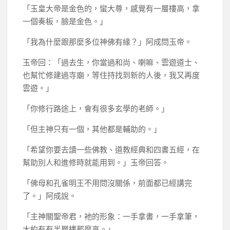
「玉皇大帝是金色的，蠻大尊，感覺有一層樓高，拿
一個奏板，臉是金色。」
「我為什麼跟那麼多位神佛有緣？」阿成問玉帝。
玉帝回：「過去生，你當過和尚、喇嘛、雲遊道士、
也幫忙修建過寺廟，等住持找到新的人後，我又再度
雲遊。」
「你修行路途上，會有很多玄學的老師。」
「但主神只有一個，其他都是輔助的。」
「希望你要去讀一些佛教、道教經典和四書五經，在
幫助別人和進修時就能用到。」玉帝回答。
「佛母和孔雀明王不用問沒關係，前面都已經講完
了。」阿成說。
「主神關聖帝君，衪的形象：一手拿書，一手拿筆，
大約有有半層樓那麼高。」