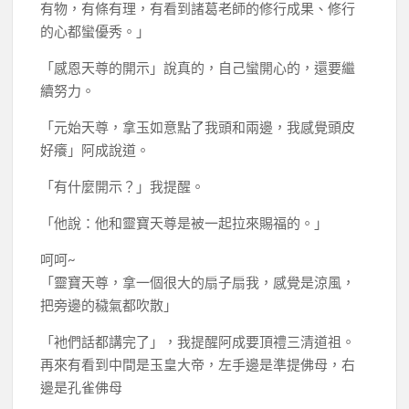
有物，有條有理，有看到諸葛老師的修行成果、修行
的心都蠻優秀。」
「感恩天尊的開示」說真的，自己蠻開心的，還要繼
續努力。
「元始天尊，拿玉如意點了我頭和兩邊，我感覺頭皮
好癢」阿成說道。
「有什麼開示？」我提醒。
「他說：他和靈寶天尊是被一起拉來賜福的。」
呵呵~
「靈寶天尊，拿一個很大的扇子扇我，感覺是涼風，
把旁邊的穢氣都吹散」
「衪們話都講完了」，我提醒阿成要頂禮三清道祖。
再來有看到中間是玉皇大帝，左手邊是準提佛母，右
邊是孔雀佛母