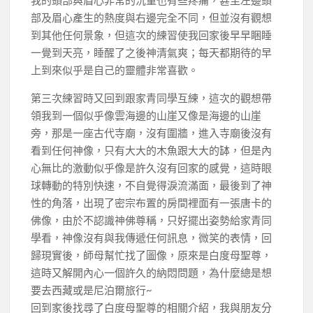
部及眉心產生的熱度與右邊完全不同，但並沒有觀想
到其他任何景象，但這次的練習使我回家後早早睏睡
一覺到天亮，睡醒了之後神清氣爽；每天都期待的早
上到來似乎是自己的靈體非常喜歡。
第三次練習時又回到跟家青同學互練，這次的觀想帶
領我到一個似乎像雲海邊的山崖又像是海邊的山崖
旁，那是一座古代寺廟，沒有圍牆，進入寺廟後沒有
看到任何神像，只有大大的木魚跟大大的缽，但是內
心無比的激動似乎像是許久沒有回家的感覺，這時眼
球轉動的特別快速，不自覺得淚流滿面，最後到了神
性的角落，出現了密宗布置的房間裡面有一張唐卡的
佛像，由於不認識神佛尊稱，只好擺出姿勢給家青同
學看，神像沒有與我傳遞任何訊息，微笑的表情，回
歸現實後，師母幫忙找了圖像，原來是白度母聖尊，
這時又解開內心一個許久的納悶問題，為什麼總是想
要去西藏或是尼泊爾旅行~
回到家後找尋了白度母聖尊的相關介紹，我與朋友分