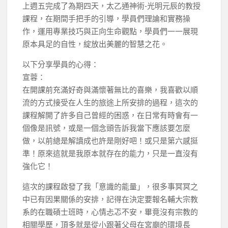
上週五完成了為期四天，太乙通神術-光明元辰的教授
課程，在期間手把手的引導，學員們理論和實務操
作，運用專業技巧與正向生命觀點，學員們一一展現
原本具足的自性，綻放出美麗的智慧之花。
以下分享學員的心得：
宣蓉：
在開課前充滿好奇與滿懷著無比的喜樂，我喜歡以順
流的方式接受在人生的旅途上所安排的過程，這次的
課程解開了許多自己曾經的困惑，在日常有時會有一
個像是訊號，或是一個念頭告訴我當下應該要怎麼
做，以前總是解讀成也許是剛好吧！或只是第六感挺
準！原來這就是我原本就存在的能力，只是一直沒有
強化它！
這次的課程啟發了我「意識的能量」，很多事冥冥之
中已有因果關係的安排，記得在決定要報名輔大宗教
系的在職碩士班時，心情忐忑不安，畢竟沒有宗教的
相關學歷，頂多就是從小跟著父母在宮廟的環境長