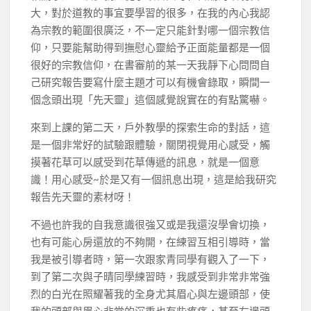
大，對於道教的事宜要學習的很多，在我的內心我認
為宗教的範圍很廣泛，不一定只能針對哪一個宗教信
仰，只要能幫助得到撫慰心靈給予正面能量都是一個
很好的宗教信仰，在書審前的某一天我靜下心問問自
己研究報告要寫什麼主題才可以有機會錄取，瞬間一
個念頭出現「先天靈」這個感覺說實在的有點驚嚇。
來到上課的第二天，戶外教學的探索生命的對話，這
是一個非常好的試驗跟體驗，關閉視覺用心感受，觸
摸著花草可以感受到花草傳遞的訊息，就是一個意
識！用心感受~於是又有一個訊息出現，這是給我研究
報告先天靈的素材呀！
不過也許我的自我意識很強又或是我還沒學會切換，
也有可能心房還放的不夠開，在練習互相引導時，當
我是被引導者時，第一次跟家青同學有觀入了一下，
到了第二次與子晴同學練習時，我感受到非常非常強
烈的白光在照耀著我的全身尤其眉心與左邊頭部，使
我的頭部與眉心非常的沉重也有些疼痛，甚至左邊頭