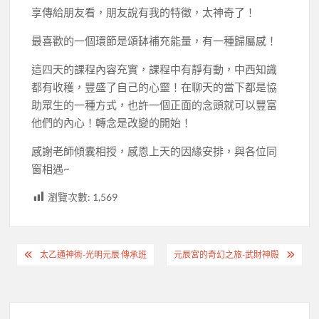
享傳給朋友看，朋友說有我的特徵，太神奇了！
最喜歡的一個環節是頌缽補充能量，有一種歸屬感！
這四天的課程內容充實，課程中有靜有動，中西知識
都有收穫，豐盛了自己的心靈！在聊天的當下都是協
助眾生的一種方式，也許一個正面的念頭就可以豐富
他們的內心！轉念是改變的開始！
感謝老師傾囊相授，感恩上天的因緣安排，與各位同
窗相遇~
瀏覽次數:
1,569
文
太乙通神術-光明元辰 傳承班
元辰宮的奇幻之旅-武財神殿
章
導