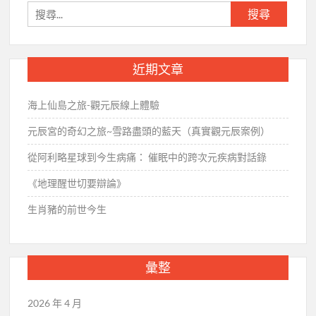
覽
搜
尋
關
鍵
近期文章
字:
海上仙島之旅-觀元辰線上體驗
元辰宮的奇幻之旅~雪路盡頭的藍天（真實觀元辰案例）
從阿利略星球到今生病痛： 催眠中的跨次元疾病對話錄
《地理醒世切要辯論》
生肖豬的前世今生
彙整
2026 年 4 月