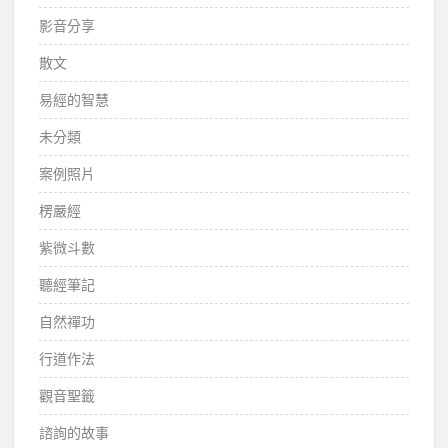
影音分享
散文
易經的智慧
未分類
案例照片
楞嚴經
紫微斗數
聽經筆記
自然禪功
行道作法
觀音聖籤
諮詢的故事