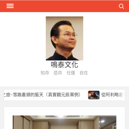
Skip
Search
to
content
鳴泰文化
知命 造命 任運 自在
~雪路盡頭的藍天（真實觀元辰案例）
從阿利略星球到今生