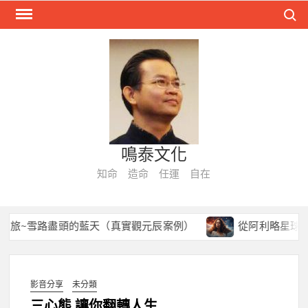
Skip
Search
to
content
鳴泰文化
知命 造命 任運 自在
旅~雪路盡頭的藍天（真實觀元辰案例）
從阿利略星球到今
影音分享
未分類
三心態 讓你翻轉人生