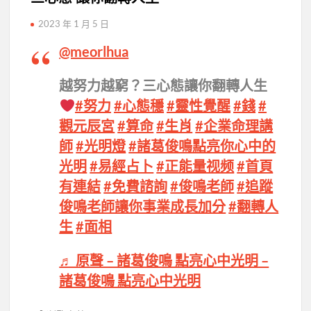
2023 年 1 月 5 日
@meorlhua
越努力越窮？三心態讓你翻轉人生
#努力
#心態穩
#靈性覺醒
#錢
#
觀元辰宮
#算命
#生肖
#企業命理講
師
#光明燈
#諸葛俊鳴點亮你心中的
光明
#易經占卜
#正能量视频
#首頁
有連結
#免費諮詢
#俊鳴老師
#追蹤
俊鳴老師讓你事業成長加分
#翻轉人
生
#面相
♬ 原聲 – 諸葛俊鳴 點亮心中光明 –
諸葛俊鳴 點亮心中光明