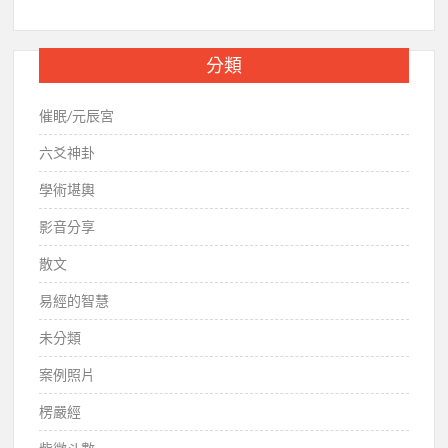
分類
催眠/元辰宮
六爻神卦
學術堪輿
影音分享
散文
易經的智慧
未分類
案例照片
楞嚴經