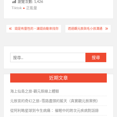
瀏覽次數:
1,426
Tiktok
正能量
文
錢是有靈性的，讓錢自動來找你
透過觀元辰與毛小孩溝通
章
導
覽
搜
尋
關
鍵
近期文章
字:
海上仙島之旅-觀元辰線上體驗
元辰宮的奇幻之旅~雪路盡頭的藍天（真實觀元辰案例）
從阿利略星球到今生病痛： 催眠中的跨次元疾病對話錄