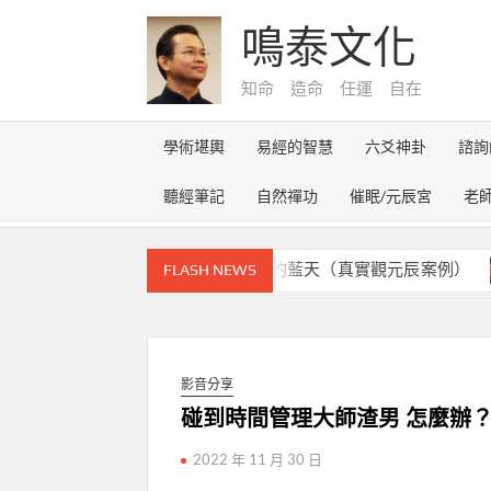
Skip
鳴泰文化
to
content
知命 造命 任運 自在
學術堪輿
易經的智慧
六爻神卦
諮詢
聽經筆記
自然禪功
催眠/元辰宮
老
元辰宮的奇幻之旅~雪路盡頭的藍天（真實觀元辰案例）
FLASH NEWS
影音分享
碰到時間管理大師渣男 怎麼辦
2022 年 11 月 30 日