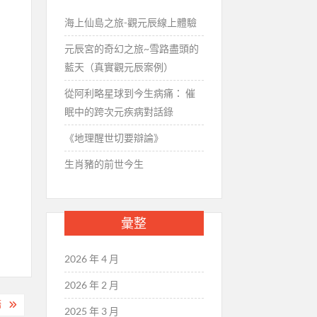
海上仙島之旅-觀元辰線上體驗
元辰宮的奇幻之旅~雪路盡頭的
藍天（真實觀元辰案例）
從阿利略星球到今生病痛： 催
眠中的跨次元疾病對話錄
《地理醒世切要辯論》
生肖豬的前世今生
彙整
2026 年 4 月
2026 年 2 月
語
2025 年 3 月