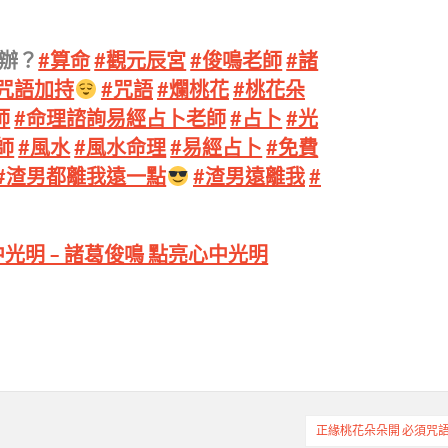
辦？
#算命
#觀元辰宮
#俊鳴老師
#諸
#咒語加持
#咒語
#爛桃花
#桃花朵
師
#命理諮詢易經占卜老師
#占卜
#光
師
#風水
#風水命理
#易經占卜
#免費
#渣男都離我遠一點
#渣男遠離我
#
中光明 – 諸葛俊鳴 點亮心中光明
正緣桃花朵朵開 必須咒