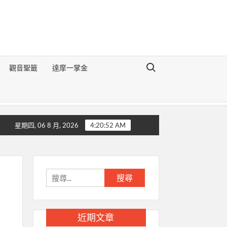
Search for:
觀音聖籤
達摩一掌金
地理醒世切要辯論》
生肖豬的前世今生
生肖狗的前世今生
生
星期四, 06 8 月, 2026
4:20:52 AM
搜
尋
關
鍵
近期文章
字: