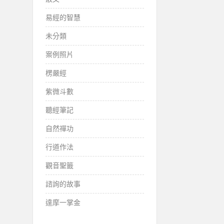
易經的智慧
未分類
案例照片
楞嚴經
紫微斗數
聽經筆記
自然禪功
行道作法
觀音聖籤
諮詢的故事
達摩一掌金