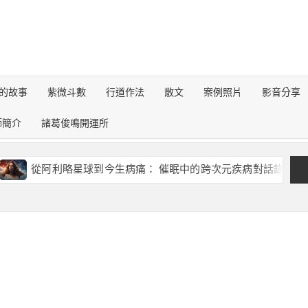
的故事
紫微斗數
行道作法
散文
案例照片
影音分享
師簡介
諸葛俊鳴開運所
從阿利略星球到今生病痛： 催眠中的跨次元疾病對話錄
《
？