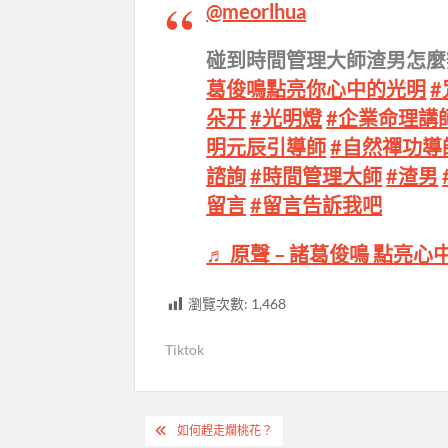
@meorlhua
碰到時間管理大師渣男怎麼
葛俊鳴點亮你心中的光明
朵开
#光明燈
#企業命理講
明元辰引導師
#自然禪功導
諮詢
#時間管理大師
#渣男
留言
#留言告訴我吧
♬ 原聲 – 諸葛俊鳴 點亮心
瀏覽次數:
1,468
Tiktok
文
如何趕走爛桃花？