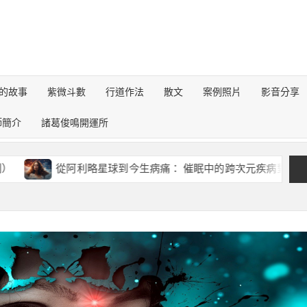
的故事
紫微斗數
行道作法
散文
案例照片
影音分享
師簡介
諸葛俊鳴開運所
從阿利略星球到今生病痛： 催眠中的跨次元疾病對話錄