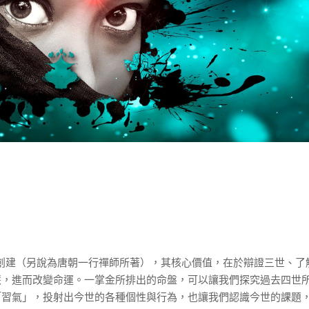
所創建（另說為唐朝一行禪師所著），其核心價值，在於辯證三世、了
慧，進而改變命運。一掌金所排出的命盤，可以讓我們探究過去四世
「習氣」，投射出今世的各種個性與行為，也讓我們認識今世的課題