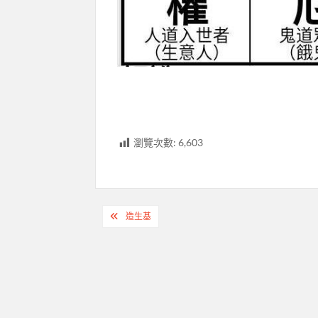
瀏覽次數:
6,603
文
造生基
章
導
覽