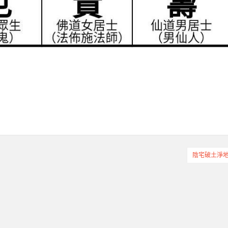
陰宅破土淨