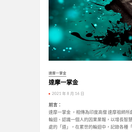
達摩一掌金
達摩一掌金
2021 年 8 月 16 日
前言：
達摩一掌金 ，相傳為印度高僧 達摩祖師
輪迴、認識一個人的因果業報，以增長智
處的「道」，在累世的輪迴中，記錄各種