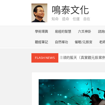
Skip
鳴泰文化
to
content
知命 造命 任運 自在
學術堪輿
易經的智慧
六爻神卦
諮詢
聽經筆記
自然禪功
催眠/元辰宮
老
元辰宮的奇幻之旅~雪路盡頭的藍天（真實觀元辰案例）
FLASH NEWS