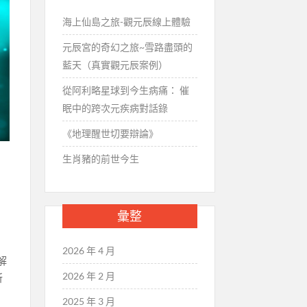
海上仙島之旅-觀元辰線上體驗
元辰宮的奇幻之旅~雪路盡頭的
藍天（真實觀元辰案例）
從阿利略星球到今生病痛： 催
眠中的跨次元疾病對話錄
《地理醒世切要辯論》
生肖豬的前世今生
彙整
2026 年 4 月
解
2026 年 2 月
所
，
2025 年 3 月