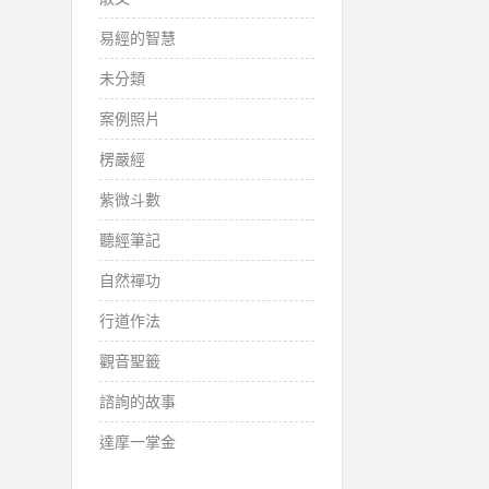
易經的智慧
未分類
案例照片
楞嚴經
紫微斗數
聽經筆記
自然禪功
行道作法
觀音聖籤
諮詢的故事
達摩一掌金