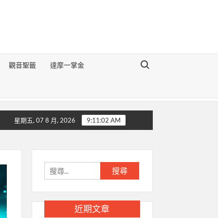
Search for:
觀音聖籤
達摩一掌金
《地理醒世切要辯論》
生肖豬的前世今生
生肖狗的前世今生
星期五, 07 8 月, 2026
9:11:03 AM
搜
尋
關
鍵
近期文章
字: